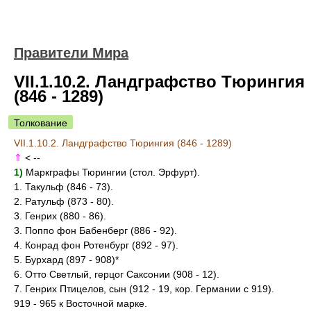
Правители Мира
VII.1.10.2. Ландграфство Тюрингия
(846 - 1289)
Толкование
VII.1.10.2. Ландграфство Тюрингия (846 - 1289)
⇑
<
--
1)
Маркграфы Тюрингии (стол. Эрфурт).
1. Такульф (846 - 73).
2. Ратульф (873 - 80).
3. Генрих (880 - 86).
3. Поппо фон Бабенберг (886 - 92).
4. Конрад фон Ротенбург (892 - 97).
5. Бурхард (897 - 908)*
6. Отто Светлый, герцог Саксонии (908 - 12).
7. Генрих Птицелов, сын (912 - 19, кор. Германии с 919).
919 - 965 к Восточной марке.