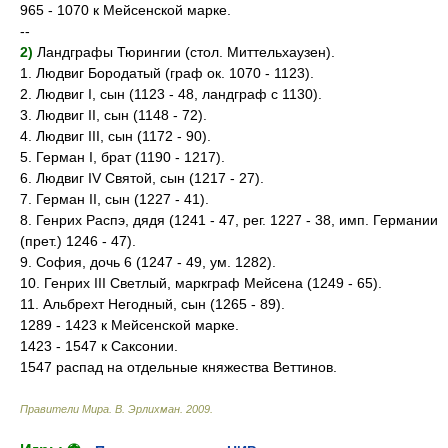
965 - 1070 к Мейсенской марке.
--
2)
Ландграфы Тюрингии (стол. Миттельхаузен).
1. Людвиг Бородатый (граф ок. 1070 - 1123).
2. Людвиг I, сын (1123 - 48, ландграф с 1130).
3. Людвиг II, сын (1148 - 72).
4. Людвиг III, сын (1172 - 90).
5. Герман I, брат (1190 - 1217).
6. Людвиг IV Святой, сын (1217 - 27).
7. Герман II, сын (1227 - 41).
8. Генрих Распэ, дядя (1241 - 47, рег. 1227 - 38, имп. Германии
(прет.) 1246 - 47).
9. София, дочь 6 (1247 - 49, ум. 1282).
10. Генрих III Светлый, маркграф Мейсена (1249 - 65).
11. Альбрехт Негодный, сын (1265 - 89).
1289 - 1423 к Мейсенской марке.
1423 - 1547 к Саксонии.
1547 распад на отдельные княжества Веттинов.
Правители Мира
.
В. Эрлихман
.
2009
.